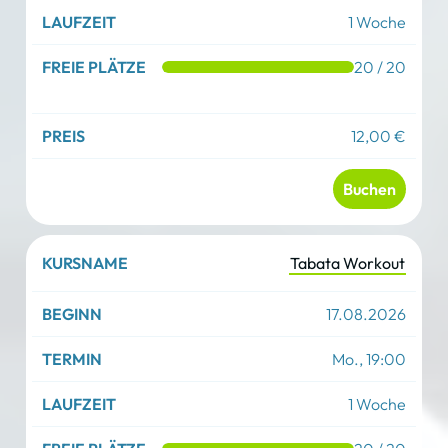
1 Woche
Laufzeit
20 / 20
reie Plätze
12,00 €
Kosten
Buchen
Tabata Workout
17.08.2026
Mo., 19:00
1 Woche